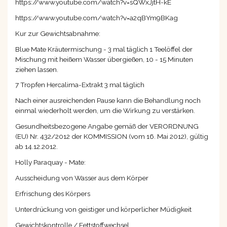
https://www.youtube.com/watch?v=sQWxJjtH-kE
https://www.youtube.com/watch?v=a2qBYm9BKag
Kur zur Gewichtsabnahme:
Blue Mate Kräutermischung - 3 mal täglich 1 Teelöffel der
Mischung mit heißem Wasser übergießen, 10 - 15 Minuten
ziehen lassen.
7 Tropfen Hercalima-Extrakt 3 mal täglich
Nach einer ausreichenden Pause kann die Behandlung noch
einmal wiederholt werden, um die Wirkung zu verstärken.
Gesundheitsbezogene Angabe gemäß der VERORDNUNG
(EU) Nr. 432/2012 der KOMMISSION (vom 16. Mai 2012), gültig
ab 14.12.2012.
Holly Paraquay - Mate:
Ausscheidung von Wasser aus dem Körper
Erfrischung des Körpers
Unterdrückung von geistiger und körperlicher Müdigkeit
Gewichtskontrolle / Fettstoffwechsel