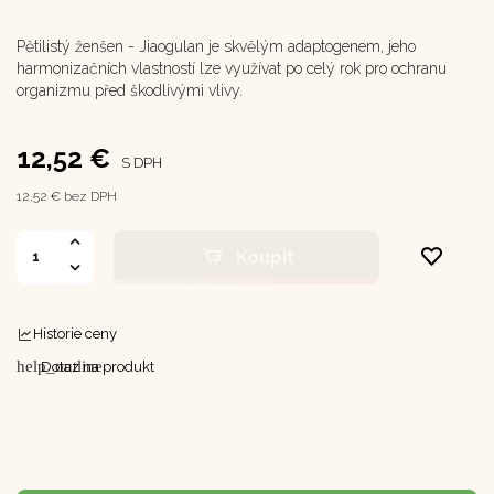
Pětilistý ženšen - Jiaogulan je skvělým adaptogenem, jeho
harmonizačních vlastností lze využívat po celý rok pro ochranu
organizmu před škodlivými vlivy.
12,52 €
S DPH
12,52 € bez DPH
Koupit
Historie ceny
help_outline
Dotaz na produkt