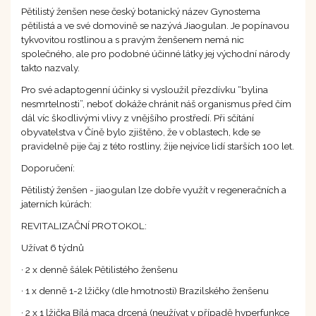
Pětilistý ženšen nese český botanický název Gynostema
pětilistá a ve své domovině se nazývá Jiaogulan. Je popínavou
tykvovitou rostlinou a s pravým ženšenem nemá nic
společného, ale pro podobné účinné látky jej východní národy
takto nazvaly.
Pro své adaptogenní účinky si vysloužil přezdívku “bylina
nesmrtelnosti”, neboť dokáže chránit náš organismus před čím
dál víc škodlivými vlivy z vnějšího prostředí. Při sčítání
obyvatelstva v Číně bylo zjištěno, že v oblastech, kde se
pravidelně pije čaj z této rostliny, žije nejvíce lidí starších 100 let.
Doporučení:
Pětilistý ženšen - jiaogulan lze dobře využít v regeneračních a
jaterních kúrách:
REVITALIZAČNÍ PROTOKOL:
Užívat 6 týdnů
· 2 x denně šálek Pětilistého ženšenu
· 1 x denně 1-2 lžičky (dle hmotnosti) Brazilského ženšenu
· 2 x 1 lžička Bílá maca drcená (neužívat v případě hyperfunkce