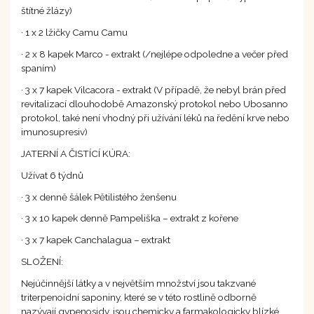
štítné žlázy)
· 1 x 2 lžičky Camu Camu
· 2 x 8 kapek Marco - extrakt (/nejlépe odpoledne a večer před
spaním)
· 3 x 7 kapek Vilcacora - extrakt (V případě, že nebyl brán před
revitalizací dlouhodobě Amazonský protokol nebo Ubosanno
protokol, také není vhodný při užívání léků na ředění krve nebo
imunosupresiv)
JATERNÍ A ČISTÍCÍ KÚRA:
Užívat 6 týdnů
· 3 x denně šálek Pětilistého ženšenu
· 3 x 10 kapek denně Pampeliška – extrakt z kořene
· 3 x 7 kapek Canchalagua – extrakt
SLOŽENÍ:
Nejúčinnější látky a v největším množství jsou takzvané
triterpenoidní saponiny, které se v této rostlině odborně
nazývají gypenosidy, jsou chemicky a farmakologicky blízké