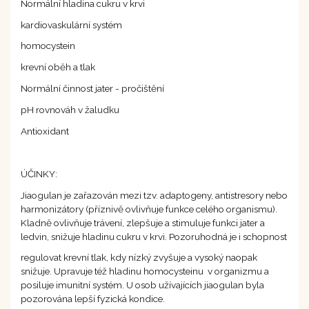
Normální hladina cukru v krvi
kardiovaskulární systém
homocystein
krevní oběh a tlak
Normální činnost jater - pročištění
pH rovnováh v žaludku
Antioxidant
ÚČINKY:
Jiaogulan je zařazován mezi tzv. adaptogeny, antistresory nebo
harmonizátory (příznivě ovlivňuje funkce celého organismu).
Kladně ovlivňuje trávení, zlepšuje a stimuluje funkci jater a
ledvin, snižuje hladinu cukru v krvi. Pozoruhodná je i schopnost
regulovat krevní tlak, kdy nízký zvyšuje a vysoký naopak
snižuje. Upravuje též hladinu homocysteinu v organizmu a
posiluje imunitní systém. U osob užívajících jiaogulan byla
pozorována lepší fyzická kondice.