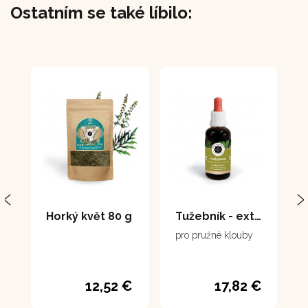
Ostatním se také líbilo:
Horký květ 80 g
Tužebník - extrakt 50 ml
pro pružné klouby
12,52 €
17,82 €