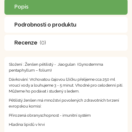
Popis
Podrobnosti o produktu
Recenze
(0)
Složení : Ženšen pětilistý - Jiaogulan (Gynostemma
pentaphyllum – folium)
Dávkování: Vrchovatou čajovou lžičku přelijeme cca 250 ml
vroucí vody a louhujeme 3 - 5 minut. Vhodné pro celodenní pití.
Můžeme ho podávat i studený s ledem.
Pětilistý ženšen má množství povolených zdravotních tvrzení
evropskou komisí:
Přirozená obranyschopnost - imunitní systém
Hladina lipidů v krvi