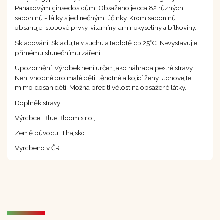
Panaxovým ginsedosidům. Obsaženo je cca 82 různých
saponinů - látky s jedinečnými účinky. Krom saponinů
obsahuje, stopové prvky, vitamíny, aminokyseliny a bílkoviny.
Skladování: Skladujte v suchu a teplotě do 25°C. Nevystavujte
přímému slunečnímu záření.
Upozornění: Výrobek není určen jako náhrada pestré stravy.
Není vhodné pro malé děti, těhotné a kojící ženy. Uchovejte
mimo dosah dětí. Možná přecitlivělost na obsažené látky.
Doplněk stravy
Výrobce: Blue Bloom s.r.o.,
Země původu: Thajsko
Vyrobeno v ČR